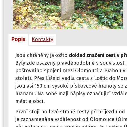
Popis
Kontakty
Jsou chráněny jakožto
doklad značení cest v př
Byly zde osazeny pravděpodobně v souvislosti
poštovního spojení mezi Olomoucí a Prahou v 
století. Přes Líšnici vedla cesta z Loštic do Mo
jsou asi 150 cm vysoké pískovcové hranoly se
hranami. Na sobě mají nápisy označující vzdál
měst a obcí.
První stojí po levé straně cesty při příjezdu od 
je zaznamenána vzdálenost od Olomouce (Olmitz