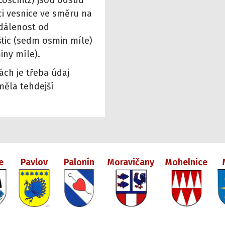
(Loschitz) jsou odsud
ci vesnice ve směru na
zdálenost od
štic (sedm osmin míle)
iny míle).
ách je třeba údaj
měla tehdejší
e
Pavlov
Palonín
Moravičany
Mohelnice