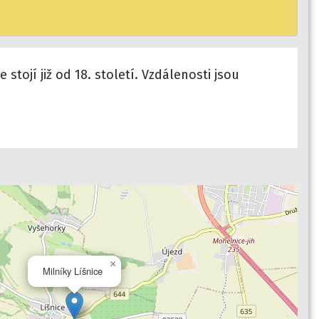
tojí již od 18. století. Vzdálenosti jsou
×
Milníky Líšnice