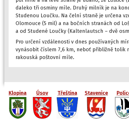
půl míle a na levé straně je udáno, že Loštice 
daleko tři osminy míle. Druhý milník je na kon
Studenou Loučku. Na čelní straně je určena v
Olomouce (5 mil) a na bočních stranách od Lo
a od Studené Loučky (Kaltenlautsch – dvě osm
Pro určení vzdálenosti v dnes používaných mír
vynásobit číslem 7,6 km, neboť přibližně tolik 
rakouská poštovní míle.
Klopina
Úsov
Třeština
Stavenice
Polic