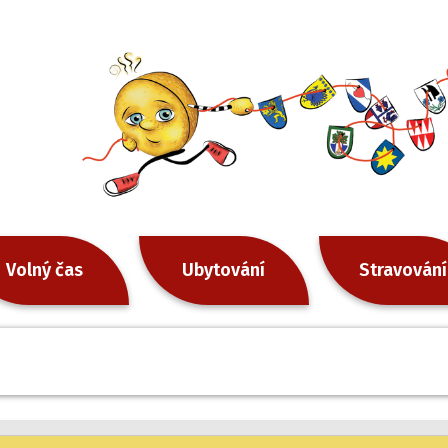
Volný čas
Ubytování
Stravování