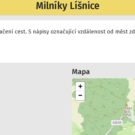
Milníky Líšnice
ní cest. S nápisy označující vzdálenost od měst zde s
Mapa
+
−
t