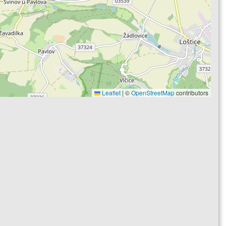
Leaflet
|
©
OpenStreetMap
contributors