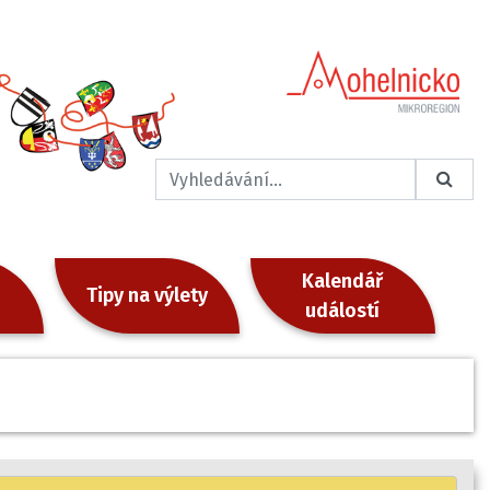
Kalendář
Tipy na výlety
událostí