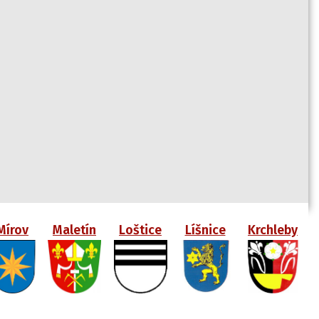
Mírov
Maletín
Loštice
Líšnice
Krchleby