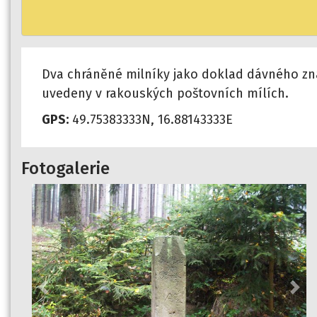
Dva chráněné milníky jako doklad dávného znače
uvedeny v rakouských poštovních mílích.
GPS:
49.75383333N, 16.88143333E
Fotogalerie
Previous
Nex