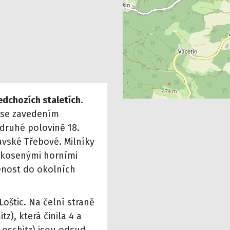
edchozích staletích
.
 se zavedením
druhé polovině 18.
ravské Třebové. Milníky
 zkosenými horními
enost do okolních
Loštic. Na čelní straně
), která činila 4 a