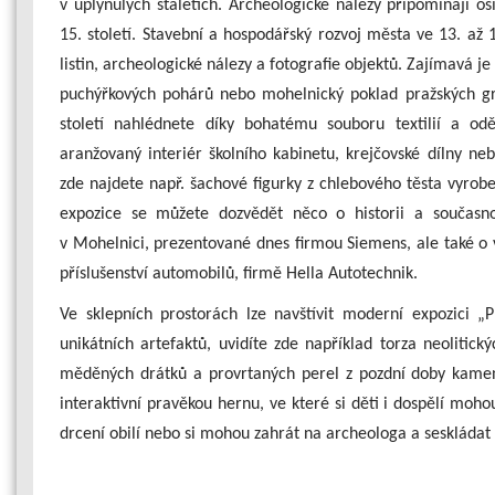
v uplynulých staletích. Archeologické nálezy připomínají o
15. století. Stavební a hospodářský rozvoj města ve 13. až 
listin, archeologické nálezy a fotografie objektů. Zajímavá je
puchýřkových pohárů nebo mohelnický poklad pražských gr
století nahlédnete díky bohatému souboru textilií a od
aranžovaný interiér školního kabinetu, krejčovské dílny ne
zde najdete např. šachové figurky z chlebového těsta vyrob
expozice se můžete dozvědět něco o historii a současnos
v Mohelnici, prezentované dnes firmou Siemens, ale také o 
příslušenství automobilů, firmě Hella Autotechnik.
Ve sklepních prostorách lze navštívit moderní expozici 
unikátních artefaktů, uvidíte zde například torza neolitic
měděných drátků a provrtaných perel z pozdní doby kame
interaktivní pravěkou hernu, ve které si děti i dospělí moh
drcení obilí nebo si mohou zahrát na archeologa a seskládat 