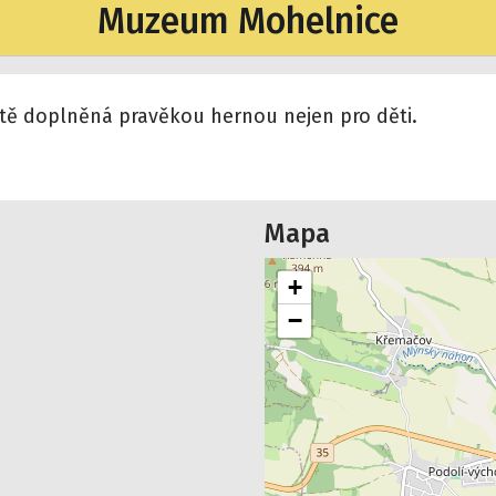
Muzeum Mohelnice
tě doplněná pravěkou hernou nejen pro děti.
Mapa
+
−
t