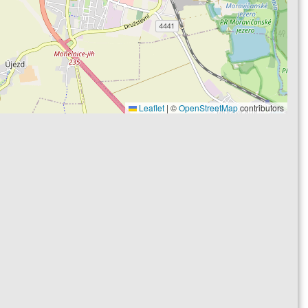
Leaflet
|
©
OpenStreetMap
contributors