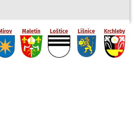
Mírov
Maletín
Loštice
Líšnice
Krchleby