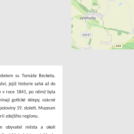
telem sv. Tomáše Becketa.
í, jejíž historie sahá až do
ru v roce 1841, po němž byla
ínají gotické sklepy, vzácné
poloviny 19. století. Muzeum
rií zdejšího regionu.
m obyvatel města a okolí