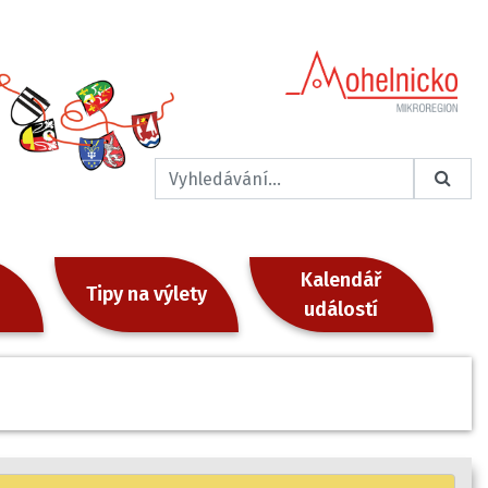
Kalendář
Tipy na výlety
událostí