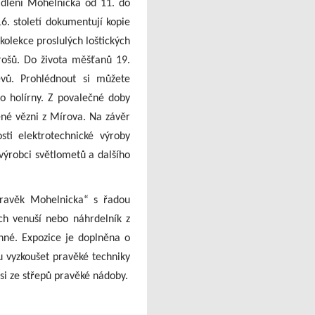
sídlení Mohelnicka od 11. do
16. století dokumentují kopie
 kolekce proslulých loštických
ošů. Do života měšťanů 19.
ěvů. Prohlédnout si můžete
bo holírny. Z povalečné doby
ené vězni z Mírova. Na závěr
ti elektrotechnické výroby
výrobci světlometů a dalšího
„Pravěk Mohelnicka“ s řadou
kých venuší nebo
náhrdelník z
nné. Expozice
je doplněna o
ou vyzkoušet pravěké techniky
si ze střepů pravěké nádoby.