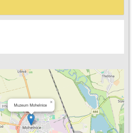
×
Muzeum Mohelnice