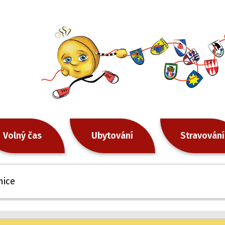
Volný čas
Ubytování
Stravování
ice