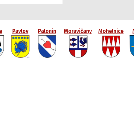
e
Pavlov
Palonín
Moravičany
Mohelnice