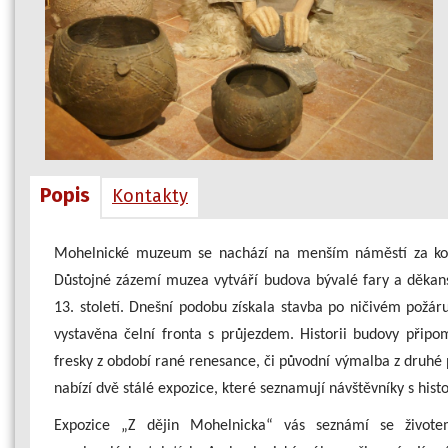
Popis
Kontakty
Mohelnické muzeum se nachází na menším náměstí za kos
Důstojné zázemí muzea vytváří budova bývalé fary a děkanstv
13. století. Dnešní podobu získala stavba po ničivém požá
vystavěna čelní fronta s průjezdem. Historii budovy připom
fresky z období rané renesance, či původní výmalba z druhé 
nabízí dvě stálé expozice, které seznamují návštěvníky s histo
Expozice „Z dějin Mohelnicka“ vás seznámí se živote