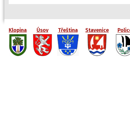
Klopina
Úsov
Třeština
Stavenice
Polic